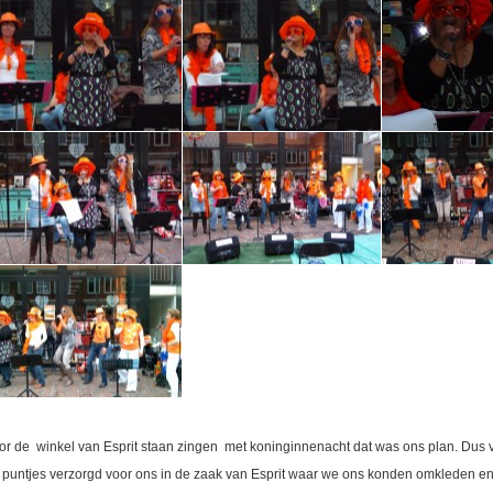
or de winkel van Esprit staan zingen met koninginnenacht dat was ons plan. Dus v
 puntjes verzorgd voor ons in de zaak van Esprit waar we ons konden omkleden en 